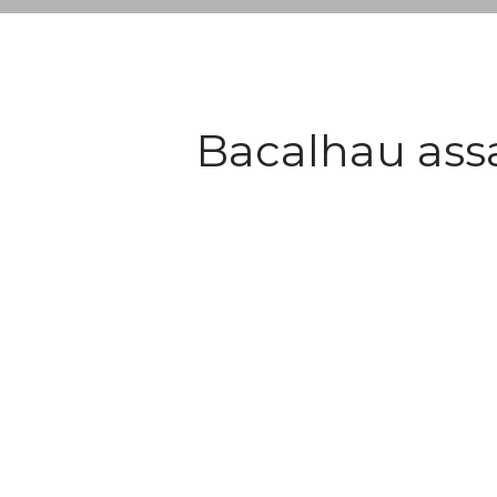
Bacalhau ass
Ingredientes
• 2 postas de bacalhau
• 1 batata grande
• 1/2 cebola
• Azeite
• Alho em pó