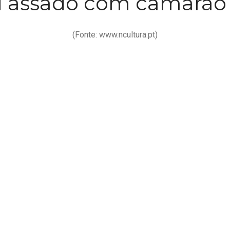
 assado com camarão 
(Fonte: www.ncultura.pt)