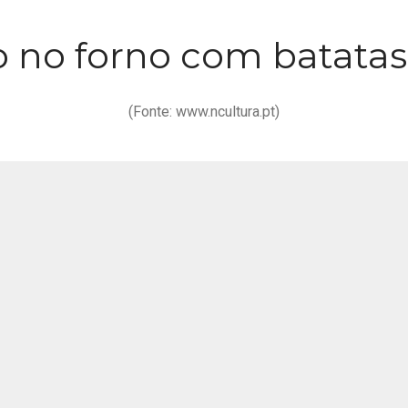
 no forno com batatas 
(Fonte: www.ncultura.pt)
Ingredientes
• 1 posta grande de bacalha
• 1 cebola
• 4 batatas pequenas
• 1/4 de broa
• Azeite
• Alho em pó
• Sal, q.b.