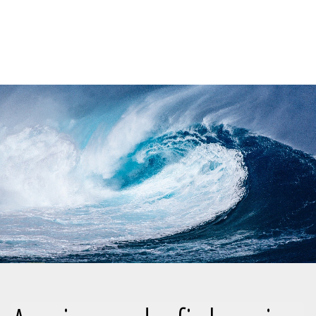
Tel: +351 252318281
Travessa Fornos 54 // 4760-574 LOURO // Portugal
INICIAL
FIEL AMIGO
EMPRESA
PRODUTOS
RECEITAS
CONTACTOS
ÁREA CLIENTE