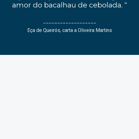
amor do bacalhau de cebolada. “
___________________
Eça de Queirós, carta a Oliveira Martins
• Bacalhau Corrente (0,5 a
1kg)
• Bacalhau Crescido (1 a
1,5kg)